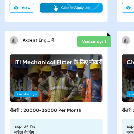
View
Click to Apply Job
Axcent Eng...
में
Vacancy:
1
ITI Mechanical Fitter
के लिए नौकरी
Ci
7 months ago
7 m
सैलरी :
20000-26000 Per Month
सैलरी 
Exp:
3+ Yrs
Exp
महिला
के लिए
पुरु