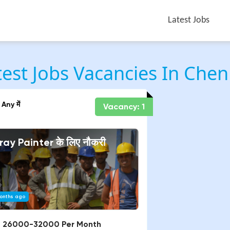
Latest Jobs
test Jobs Vacancies In Chen
Any
में
Vacancy:
1
ray Painter
के लिए नौकरी
onths ago
:
26000-32000 Per Month