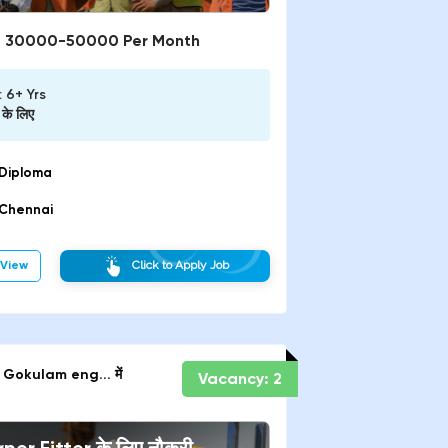
:
30000-50000 Per Month
:
6+ Yrs
के लिए
Diploma
Chennai
View
Click to Apply Job
Gokulam eng...
में
Vacancy:
2