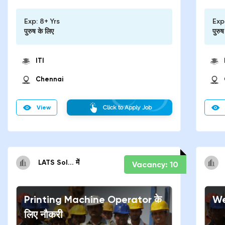
Exp:
8+ Yrs
Exp
पुरुष
के लिए
पुरुष
ITI
Chennai
View
Click to Apply Job
LATS Sol...
में
Vacancy:
10
Printing Machine Operator
के
We
लिए नौकरी