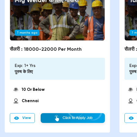
Mig Welder
के लिए नौकरी
Tu
7 months ago
7 m
सैलरी :
18000-22000 Per Month
सैलरी 
Exp:
1+ Yrs
Exp
पुरुष
के लिए
पुरुष
10 Or Below
Chennai
View
Click to Apply Job