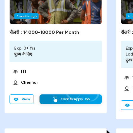
4 months ago
4 m
सैलरी :
14000-18000 Per Month
सैलरी 
Exp:
0+ Yrs
Exp
पुरुष
के लिए
Lo
पुरुष
ITI
Chennai
View
Click to Apply Job