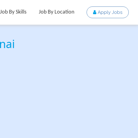
Job By Skills
Job By Location
Apply Jobs
nai