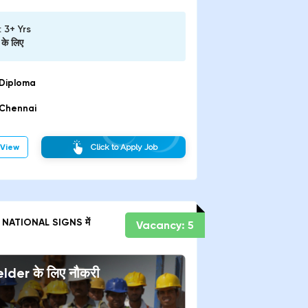
:
3+ Yrs
के लिए
Diploma
Chennai
View
Click to Apply Job
NATIONAL SIGNS
में
Vacancy:
5
lder
के लिए नौकरी