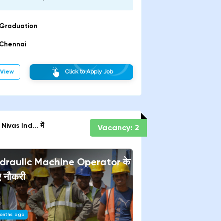
Graduation
Chennai
View
Click to Apply Job
Nivas Ind...
में
Vacancy:
2
draulic Machine Operator
के
ए नौकरी
onths ago