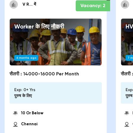
V R...
में
Vacancy:
2
Worker
के लिए नौकरी
HV
6 months ago
7 m
सैलरी :
14000-16000 Per Month
सैलरी 
Exp:
0+ Yrs
Exp
पुरुष
के लिए
पुरुष
10 Or Below
Chennai