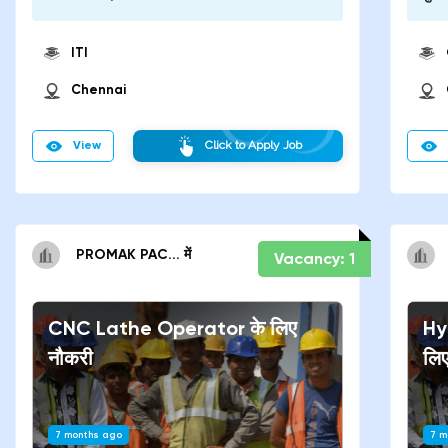
ITI
Chennai
View
Click to Apply Job
PROMAK PAC...
में
Vacancy:
1
CNC Lathe Operator
के लिए
Hy
नौकरी
लि
7 months ago
7 m