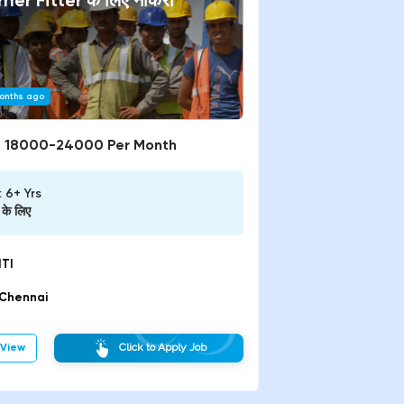
rner Fitter
के लिए नौकरी
onths ago
:
18000-24000 Per Month
:
6+ Yrs
के लिए
ITI
Chennai
View
Click to Apply Job