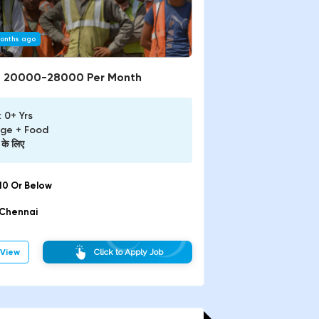
onths ago
:
20000-28000 Per Month
:
0+ Yrs
dge +
Food
के लिए
10 Or Below
Chennai
View
Click to Apply Job