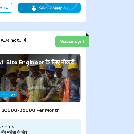
View
Click to Apply Job
ADR mot...
में
Vacancy:
1
vil Site Engineer
के लिए नौकरी
onths ago
:
30000-36000 Per Month
:
4+ Yrs
ष और महिला
के लिए