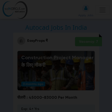
Apply Jobs
Autocad Jobs In India
EasyProps
में
Vacancy:
7
Construction Project Manager
के लिए नौकरी
3 months ago
सैलरी :
45000-83000 Per Month
Exp:
4+ Yrs