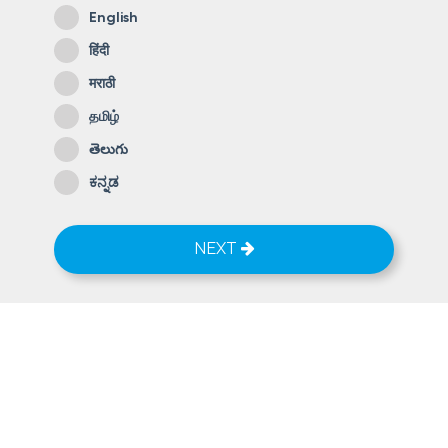
English
Jamnagar
हिंदी
Click to Apply Job
View
मराठी
தமிழ்
Load More
తెలుగు
ಕನ್ನಡ
NEXT
Connect with Us