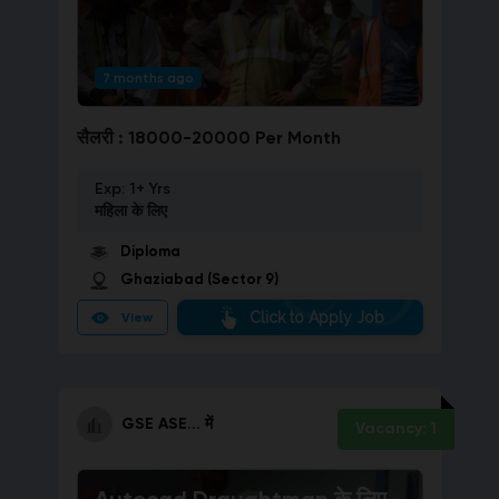
7 months ago
सैलरी :
18000-20000 Per Month
Exp:
1+ Yrs
महिला
के लिए
Diploma
Ghaziabad (Sector 9)
Click to Apply Job
View
GSE ASE...
में
Vacancy:
1